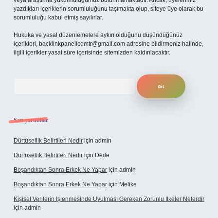
veya araştırma yükümlülüğümüz bulunmamaktadır. Ancak, üyelerimiz
yazdıkları içeriklerin sorumluluğunu taşımakta olup, siteye üye olarak bu
sorumluluğu kabul etmiş sayılırlar.
Hukuka ve yasal düzenlemelere aykırı olduğunu düşündüğünüz
içerikleri,
backlinkpanelicomtr@gmail.com
adresine bildirmeniz halinde,
ilgili içerikler yasal süre içerisinde sitemizden kaldırılacaktır.
Arama
Son yorumlar
Dürtüsellik Belirtileri Nedir
için
admin
Dürtüsellik Belirtileri Nedir
için
Dede
Boşandıktan Sonra Erkek Ne Yapar
için
admin
Boşandıktan Sonra Erkek Ne Yapar
için
Melike
Kişisel Verilerin Işlenmesinde Uyulması Gereken Zorunlu Ilkeler Nelerdir
için
admin