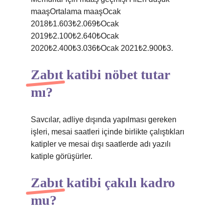
maaşOrtalama maaşOcak
2018₺1.603₺2.069₺Ocak
2019₺2.100₺2.640₺Ocak
2020₺2.400₺3.036₺Ocak 2021₺2.900₺3.
Zabıt katibi nöbet tutar
mı?
Savcılar, adliye dışında yapılması gereken
işleri, mesai saatleri içinde birlikte çalıştıkları
katipler ve mesai dışı saatlerde adı yazılı
katiple görüşürler.
Zabıt katibi çakılı kadro
mu?