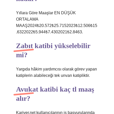
Yıllara Göre Maaşlar EN DÜŞÜK
ORTALAMA
MAAŞ2024₺20.572₺25.7152023₺12.506₺15
.6322022₺5.944₺7.4302021₺2.8463.
Zabıt katibi yükselebilir
mi?
Yargıda hâkim yardımcısı olarak görev yapan
katiplerin alabileceği tek unvan katipliktir.
Avukat katibi kaç tl maaş
alır?
Kariyer.net kullanıcılarının iş başvurularında