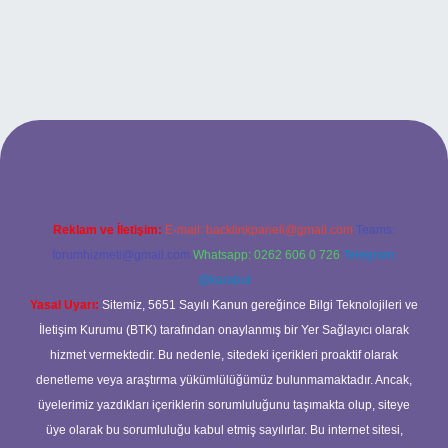
bet
Reklam ve İletişim:
E-mail:
backlinkpaneli@gmail.com
Teams:
forumhizmeti@gmail.com
Whatsapp: 0262 606 0 726
Telegram:
@karabul
Yasal Uyarı:
Sitemiz, 5651 Sayılı Kanun gereğince Bilgi Teknolojileri ve
İletişim Kurumu (BTK) tarafından onaylanmış bir Yer Sağlayıcı olarak
hizmet vermektedir. Bu nedenle, sitedeki içerikleri proaktif olarak
denetleme veya araştırma yükümlülüğümüz bulunmamaktadır. Ancak,
üyelerimiz yazdıkları içeriklerin sorumluluğunu taşımakta olup, siteye
üye olarak bu sorumluluğu kabul etmiş sayılırlar. Bu internet sitesi,